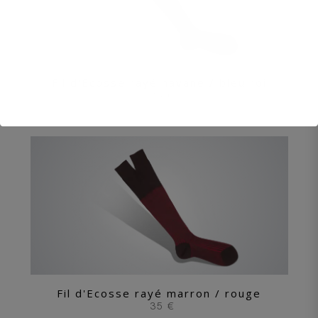
Fil d'Ecosse rayé havane / bleu roi
35 €
Fil d'Ecosse rayé marron / rouge
35 €