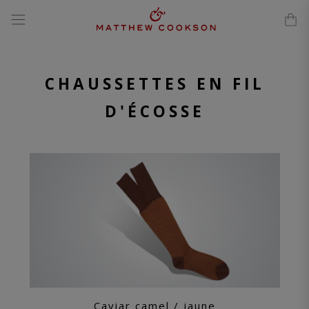
modal-check
Passer
au
contenu
CHAUSSETTES EN FIL
D'ÉCOSSE
Caviar camel / jaune