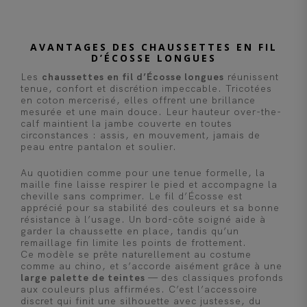
AVANTAGES DES CHAUSSETTES EN FIL
D’ÉCOSSE LONGUES
Les
chaussettes en fil d’Écosse longues
réunissent
tenue, confort et discrétion impeccable. Tricotées
en coton mercerisé, elles offrent une brillance
mesurée et une main douce. Leur hauteur over-the-
calf maintient la jambe couverte en toutes
circonstances : assis, en mouvement, jamais de
peau entre pantalon et soulier.
Au quotidien comme pour une tenue formelle, la
maille fine laisse respirer le pied et accompagne la
cheville sans comprimer. Le fil d’Écosse est
apprécié pour sa stabilité des couleurs et sa bonne
résistance à l’usage. Un bord-côte soigné aide à
garder la chaussette en place, tandis qu’un
remaillage fin limite les points de frottement.
Ce modèle se prête naturellement au costume
comme au chino, et s’accorde aisément grâce à une
large palette de teintes
— des classiques profonds
aux couleurs plus affirmées. C’est l’accessoire
discret qui finit une silhouette avec justesse, du