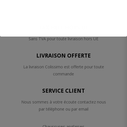
TAX FREE HORS UE
Sans TVA pour toute livraison hors UE
LIVRAISON OFFERTE
La livraison Colissimo est offerte pour toute
commande
SERVICE CLIENT
Nous sommes à votre écoute contactez nous
par téléphone ou par email
Chaussures anglaises