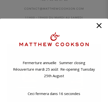
CONTACT@MATTHEWCOOKSON.COM
11H00 – 19H00 DU MARDI AU SAMEDI
FERMERTURE ANNUELLE: SOIR DU VENDREDI 7 AOÛT,
RÉOUVERTURE MARDI 25 AOÛT
11 BD RASPAIL - 75007 PARIS
Fermerture annuelle Summer closing
Réouverture mardi 25 août Re-opening Tuesday
25th August
Ceci fermera dans
16
secondes