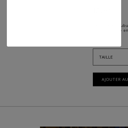
150
€
Ceinture en nubu
35mm, boucle en 
TAILLE
AJOUTER AU