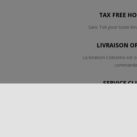
TAX FREE HO
Sans TVA pour toute liv
LIVRAISON O
La livraison Colissimo est o
command
SERVICE CL
Nous sommes à votre écout
par téléphone ou p