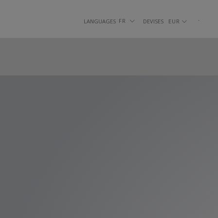
Passer
au
.
|
.
FR
LANGUAGES
DEVISES
EUR
SOULIERS
SLIPPERS
SMO
contenu