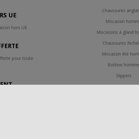
Chaussures anglai
RS UE
Mocassin hom
raison hors UE
Mocassins à gland
Chaussures Richel
FFERTE
Mocassin été ho
fferte pour toute
Bottine homm
e
Slippers
IENT
Smoking jacke
e contactez nous
Chaussures Smok
ar email
Veste d'interieur 