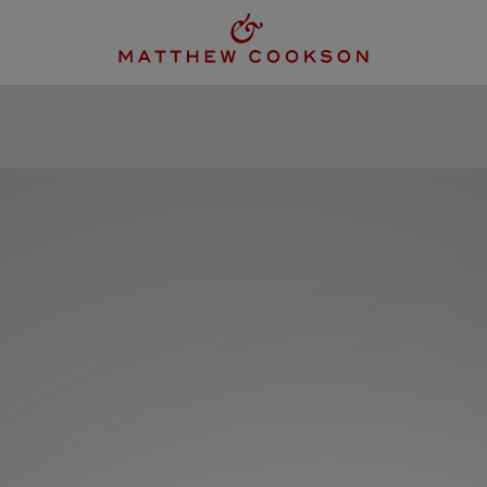
modal-check
KING JACKET
GILETS
ACCESSOIRES
HISTOIRE