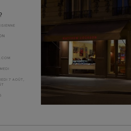
?
ISIENNE
ON
.COM
AMEDI
EDI 7 AOÛT,
ÛT
S