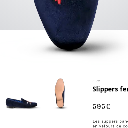
SL72
Slippers f
595
€
Les slippers ba
en velours de co