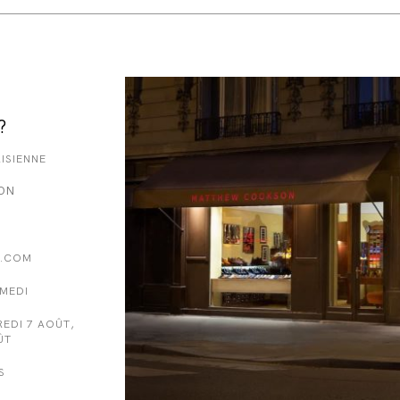
?
ISIENNE
ON
.COM
AMEDI
EDI 7 AOÛT,
ÛT
S