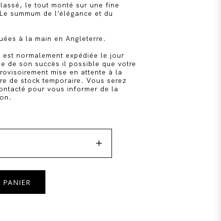
elassé, le tout monté sur une fine
 Le summum de l’élégance et du
quées à la main en Angleterre.
est normalement expédiée le jour
e de son succès il possible que votre
ovisoirement mise en attente à la
ure de stock temporaire. Vous serez
ntacté pour vous informer de la
son.

 PANIER