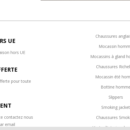
Chaussures anglai
RS UE
Mocassin hom
raison hors UE
Mocassins à gland
Chaussures Richel
FFERTE
Mocassin été ho
fferte pour toute
Bottine homm
e
Slippers
IENT
Smoking jacke
e contactez nous
Chaussures Smok
ar email
Veste d'interieur 