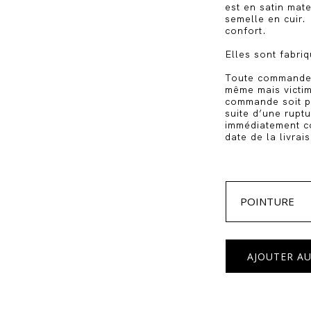
est en satin mat
semelle en cuir.
confort.
Elles sont fabri
Toute commande 
même mais victim
commande soit pr
suite d’une rupt
immédiatement co
date de la livrai
POINTURE
AJOUTER AU