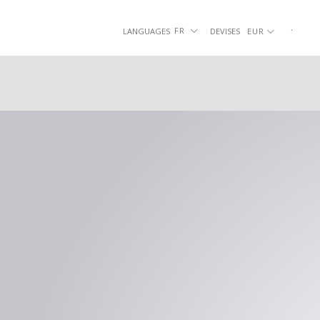
Passer
au
.
|
.
FR
LANGUAGES
DEVISES
EUR
SOULIERS
SLIPPERS
SMO
contenu