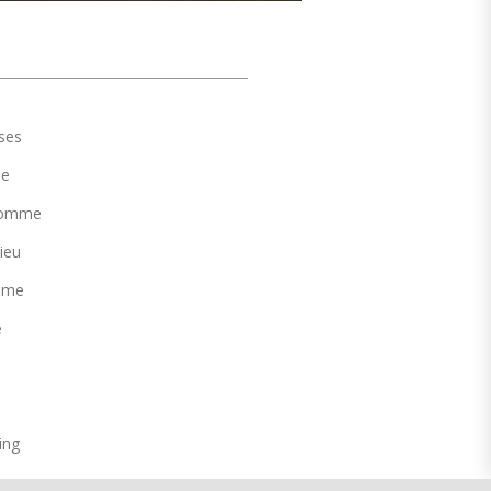
ses
me
 homme
ieu
mme
e
t
ing
homme