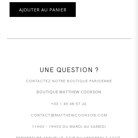
AJOUTER AU PANIER
UNE QUESTION ?
CONTACTEZ NOTRE BOUTIQUE PARISIENNE
BOUTIQUE MATTHEW COOKSON
+33 1 45 48 57 26
CONTACT@MATTHEWCOOKSON.COM
11H00 – 19H00 DU MARDI AU SAMEDI
FERMERTURE ANNUELLE: SOIR DU VENDREDI 7 AOÛT,