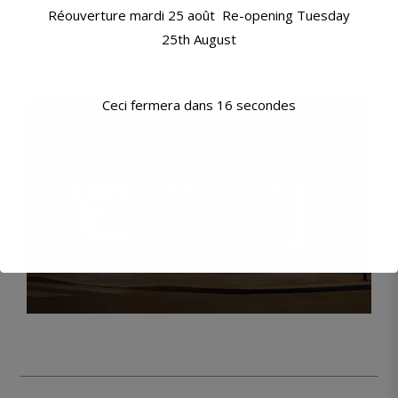
11H00 – 19H00 DU MARDI AU SAMEDI
Réouverture mardi 25 août Re-opening Tuesday
FERMERTURE ANNUELLE: SOIR DU VENDREDI 7 AOÛT,
25th August
RÉOUVERTURE MARDI 25 AOÛT
11 BD RASPAIL - 75007 PARIS
Ceci fermera dans
15
secondes