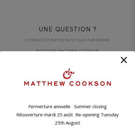
UNE QUESTION ?
CONTACTEZ NOTRE BOUTIQUE PARISIENNE
BOUTIQUE MATTHEW COOKSON
+33 1 45 48 57 26
CONTACT@MATTHEWCOOKSON.COM
11H00 – 19H00 DU MARDI AU SAMEDI
FERMERTURE ANNUELLE: SOIR DU VENDREDI 7 AOÛT,
RÉOUVERTURE MARDI 25 AOÛT
Fermerture annuelle Summer closing
11 BD RASPAIL - 75007 PARIS
Réouverture mardi 25 août Re-opening Tuesday
25th August