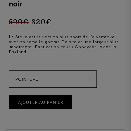
noir
590
€
320
€
Le
Le
Le Stoke est la version plus sport de l'Alverstoke
prix
prix
avec sa semelle gomme Dainite et une largeur plus
importante. Fabrication cousu Goodyear. Made in
England.
initial
actuel

était :
est :
590€.
320€.
POINTURE
AJOUTER AU PANIER